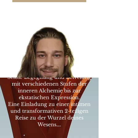
"Your inner
truth"
Ein zeremonieller Raum der
Selbst-Begegnung und Befreiung
mit verschiedenen Stufen der
inneren Alchemie bis zur
ekstatischen Expression.
Eine Einladung zu einer intimen
und transformativen 2-teiligen
Reise zu der Wurzel deines
Wesens….