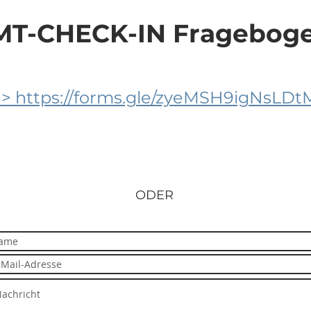
T-CHECK-IN Frageboge
> https://forms.gle/zyeMSH9igNsLDt
ODER