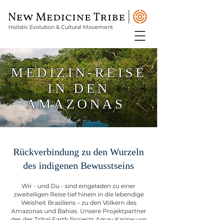
Holistic Evolution & Cultural Movement
MEDIZIN-REISE
IN DEN
AMAZONAS
Rückverbindung zu den Wurzeln
des indigenen Bewusstseins
Wir - und Du - sind eingeladen zu einer
zweiteiligen Reise tief hinein in die lebendige
Weisheit Brasiliens – zu den Völkern des
Amazonas und Bahias. Unsere Projektpartner
des des Tribal Earth Projects Amay Karine von