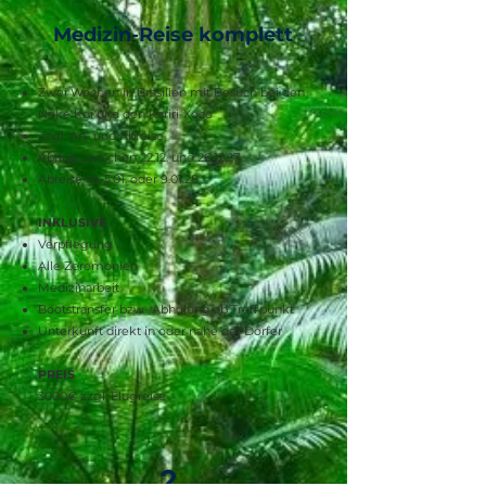
Medizin-Reise komplett
Zwei Wochen in Brasilien mit Besuch bei den
Noke Koi und den Kariri-Xoco
Zzgl. An- und Abreise
Abflug zwischen 22.12. und 26.12.27
Abreise ca. 5.01. oder 9.01.28
INKLUSIVE
Verpflegung
Alle Zeremonien
Medizinarbeit
Bootstransfer bzw- Abholung ab Treffpunkt
Unterkunft direkt in oder nahe der Dörfer
PREIS
3000€ zzgl. Flugreise
2