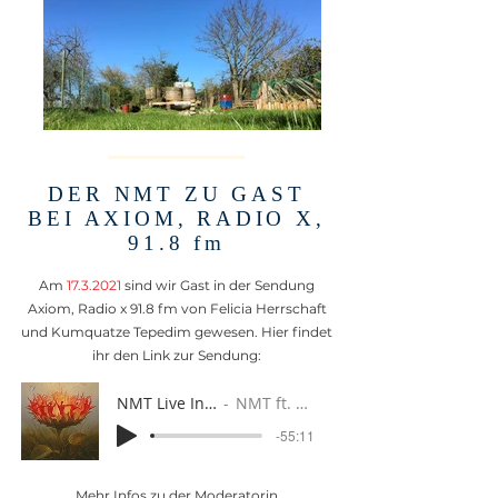
DER NMT ZU GAST
BEI AXIOM, RADIO X,
91.8 fm
Am
17.3.2021
sind wir Gast in der Sendung
Axiom, Radio x 91.8 fm von Felicia Herrschaft
und Kumquatze Tepedim gewesen. Hier findet
ihr den Link zur Sendung:
NMT Live Interview März'21
NMT ft. Axiom @ RadioX
-55:11
Mehr Infos zu der Moderatorin