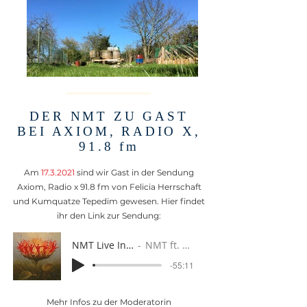
DER NMT ZU GAST
BEI AXIOM, RADIO X,
91.8 fm
Am
17.3.2021
sind wir Gast in der Sendung
Axiom, Radio x 91.8 fm von Felicia Herrschaft
und Kumquatze Tepedim gewesen. Hier findet
ihr den Link zur Sendung:
NMT Live Interview März'21
NMT ft. Axiom @ RadioX
-55:11
Mehr Infos zu der Moderatorin