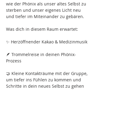
wie der Phönix als unser altes Selbst zu 
sterben und unser eigenes Licht neu 
und tiefer im Miteinander zu gebären.
Was dich in diesem Raum erwartet:
✨ Herzöffnender Kakao & Medizinmusik
🪶 Trommelreise in deinen Phönix-
Prozess
🤝 Kleine Kontakträume mit der Gruppe, 
um tiefer ins Fühlen zu kommen und 
Schritte in dein neues Selbst zu gehen
🔮 Verbindung zu deiner kosmischen 
Anbindung und deinem inneren 
Geführtsein
📅 Samstag, 13.04.2025
⏰ 13:00 – 17:00 Uhr