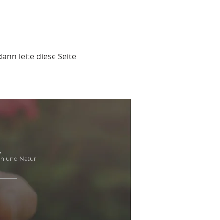
nn leite diese Seite 
,
ch und Natur