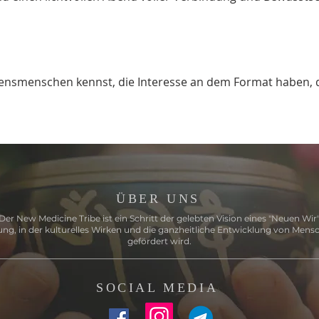
nsmenschen kennst, die Interesse an dem Format haben, da
ÜBER UNS
Der New Medicine Tribe ist ein Schritt der gelebten Vision eines "Neuen Wir"
ng, in der kulturelles Wirken und die ganzheitliche Entwicklung von Mens
gefördert wird.
SOCIAL MEDIA