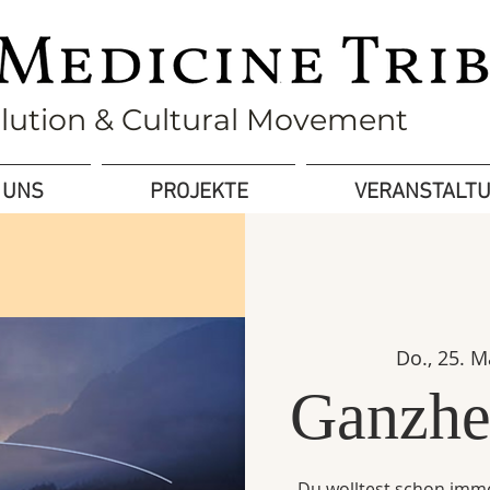
olution & Cultural Movement
 UNS
PROJEKTE
VERANSTALT
Do., 25. M
Ganzhei
Du wolltest schon imme