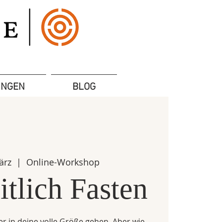
UNGEN
BLOG
ärz
  |  
Online-Workshop
tlich Fasten
r in deine volle Größe gehen. Aber wie