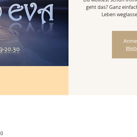
geht das? Ganz einfac
Leben weglassen
Anme
Weit
30