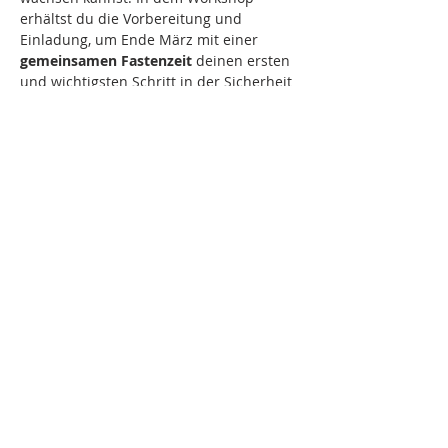
erhältst du die Vorbereitung und 
Einladung, um Ende März mit einer 
gemeinsamen Fastenzeit
 deinen ersten 
und wichtigsten Schritt in der Sicherheit 
einer Gruppe zu gehen.
Anmelden & Zugangs-Link sichern:
Klicke auf 
Zur Buchung
, fülle das 
Kontaktformular aus & 
spende 15 € p.P.
via 
PayPal
 (Verwendungszweck: 
Workshoptitel) 
LINKTREE