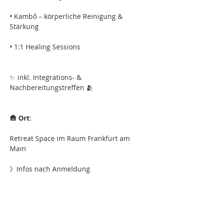
• Kambô – körperliche Reinigung & 
Stärkung
• 1:1 Healing Sessions 
✨ inkl. Integrations- & 
Nachbereitungstreffen 🫂 
🛖 
Ort
:
Retreat Space im Raum Frankfurt am 
Main
》Infos nach Anmeldung 
💛 Förderbeitrag: 
• 1 Nacht > 
350
€ 》280€