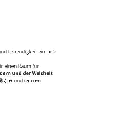
und Lebendigkeit ein. ☀️✨ 
ir einen Raum für 
dern und der Weisheit 
🌍💧🔥 und 
tanzen