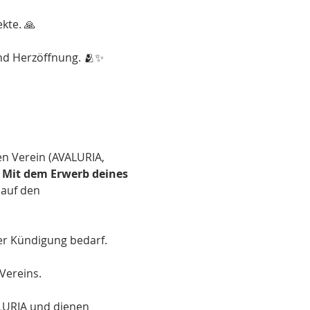
kte. 🙏 
nd Herzöffnung. 🫂✨ 
en Verein (AVALURIA, 
 
Mit dem Erwerb deines 
 auf den 
er Kündigung bedarf.
Vereins.
LURIA und dienen 