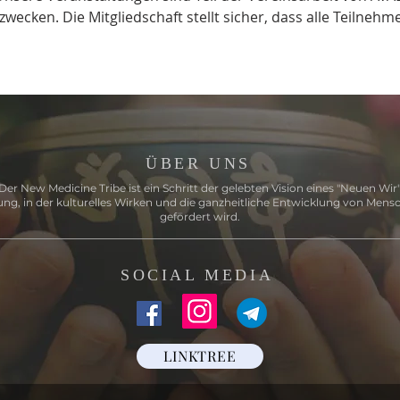
ecken. Die Mitgliedschaft stellt sicher, dass alle Teilnehme
ÜBER UNS
Der New Medicine Tribe ist ein Schritt der gelebten Vision eines "Neuen Wir"
ng, in der kulturelles Wirken und die ganzheitliche Entwicklung von Mens
gefördert wird.
SOCIAL MEDIA
LINKTREE