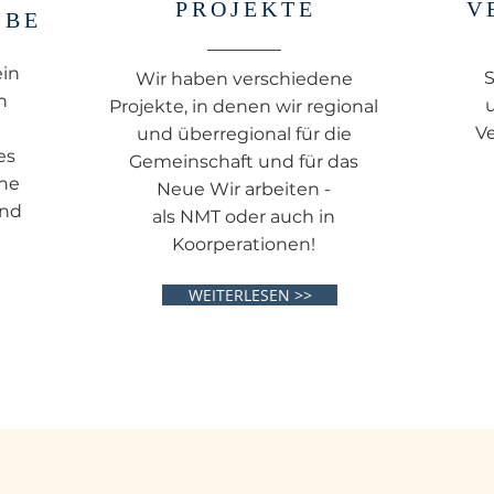
PROJEKTE
V
IBE
ein
S
Wir haben verschiedene
n
Projekte, in denen wir regional
V
und überregional für die
es
Gemeinschaft und für das
che
Neue Wir arbeiten -
und
als NMT oder auch in
Koorperationen!
WEITERLESEN >>