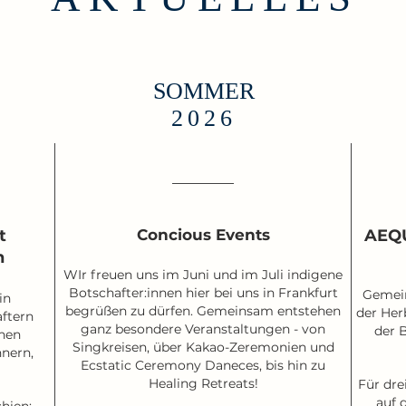
SOMMER
2026
t
Concious Events
AEQU
n
WIr freuen uns im Juni und im Juli indigene
Botschafter:innen hier bei uns in Frankfurt
Gemein
in
begrüßen zu dürfen. Gemeinsam entstehen
der Her
ftern
ganz besondere Veranstaltungen - von
der B
chen
Singkreisen, über Kakao-Zeremonien und
nnern,
Ecstatic Ceremony Daneces, bis hin zu
Healing Retreats!
Für dre
auf 