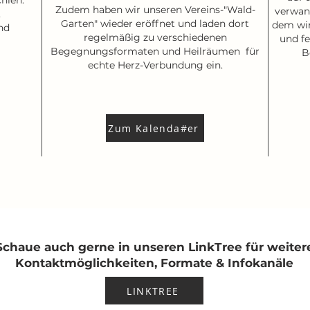
hien:
Zudem haben wir unseren Vereins-"Wald-
verwan
,
Garten" wieder eröffnet und laden dort
dem wir
nd
regelmäßig zu verschiedenen
und fe
Begegnungsformaten und Heilräumen für
B
echte Herz-Verbundung ein.
Zum Kalenda#er
Schaue auch gerne in unseren LinkTree für weiter
Kontaktmöglichkeiten, Formate & Infokanäle
LINKTREE