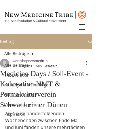
Holistic Evolution & Cultural Movement
Beitrag
Alle Beiträge
workshopnewmedicin
Alle Beiträge
25. Juli 2023
1 Min. Lesezeit
Medicine Days / Soli-Event -
TribEvolution
Kokreation NMT &
Kulturgarten Sindlingen
Permakulturverein
Bildungsprojekte
Schwanheimer Dünen
Veranstaltungen
An 4 aufeinanderfolgenden 
Inspiration
Wochenenden zwischen Ende Mai 
und Juni fanden unsere mehrtägigen 