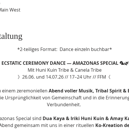
0
Main West
taltung
*2-teiliges Format:  Dance einzeln buchbar*
 ECSTATIC CEREMONY DANCE — AMAZONAS SPECIAL 🦜🌿
Mit Huni Kuin Tribe & Canela Tribe
》26.06. und 14.07.26 // 17–24 Uhr // FFM《 
u einem zeremoniellen 
Abend voller Musik, Tribal Spirit &
die Ursprünglichkeit von Gemeinschaft und in die Erinnerun
Verbundenheit. 
zonas Special sind 
Dua Kaya & Iriki Huni Kuin & Amay K
Abend gemeinsam mit uns in einer rituellen 
Ko-Kreation d