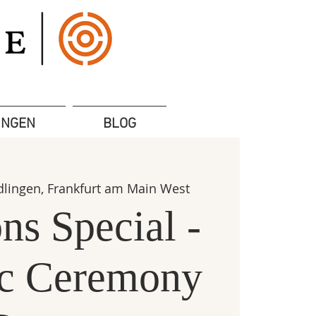
UNGEN
BLOG
dlingen, Frankfurt am Main West
s Special -
ic Ceremony