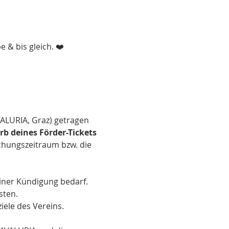
& bis gleich. ❤️ 
ALURIA, Graz) getragen 
b deines Förder-Tickets 
schungszeitraum bzw. die 
iner Kündigung bedarf.
sten.
iele des Vereins.