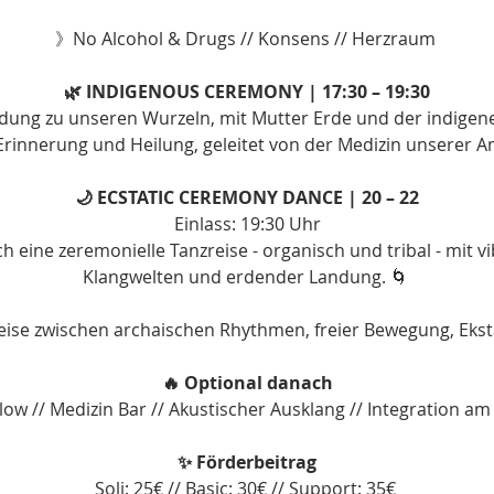
》No Alcohol & Drugs // Konsens // Herzraum 
🌿 INDIGENOUS CEREMONY | 17:30 – 19:30
dung zu unseren Wurzeln, mit Mutter Erde und der indigene
Erinnerung und Heilung, geleitet von der Medizin unserer 
🌙 ECSTATIC CEREMONY DANCE | 20 – 22
Einlass: 19:30 Uhr
ch eine zeremonielle Tanzreise - organisch und tribal - mit v
Klangwelten und erdender Landung. 🌀 
Reise zwischen archaischen Rhythmen, freier Bewegung, Ekst
🔥 Optional danach
low // Medizin Bar // Akustischer Ausklang // Integration am
✨ Förderbeitrag
Soli: 25€ // Basic: 30€ // Support: 35€ 