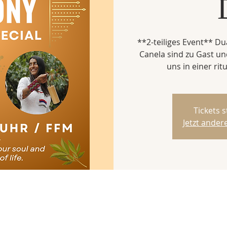
**2-teiliges Event** Du
Canela sind zu Gast u
uns in einer rit
Tickets 
Jetzt ande