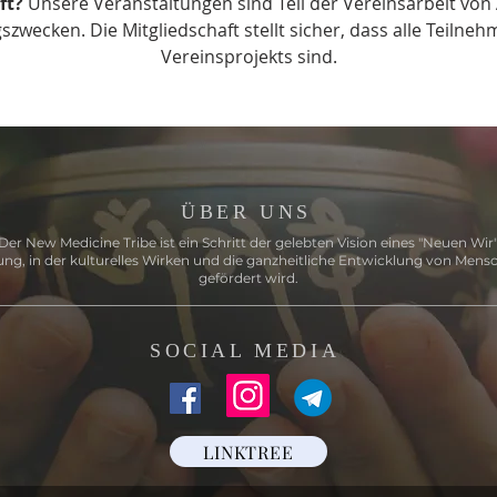
t? 
Unsere Veranstaltungen sind Teil der Vereinsarbeit vo
zwecken. Die Mitgliedschaft stellt sicher, dass alle Teilnehm
Vereinsprojekts sind.
ÜBER UNS
Der New Medicine Tribe ist ein Schritt der gelebten Vision eines "Neuen Wir"
ng, in der kulturelles Wirken und die ganzheitliche Entwicklung von Mens
gefördert wird.
SOCIAL MEDIA
LINKTREE