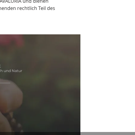
n AVALURIA und dienen 
enden rechtlich Teil des 
,
ch und Natur