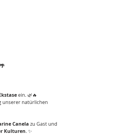
🌴
 Ekstase
 ein. 🌿🔥 
g unserer natürlichen 
arine Canela
 zu Gast und 
er Kulturen
. ✨ 